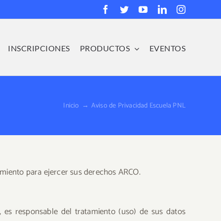
Facebook
Twitter
YouTube
LinkedIn
Instagra
INSCRIPCIONES
PRODUCTOS
EVENTOS
Inicio
→
Aviso de Privacidad Escuela PNL
dimiento para ejercer sus derechos ARCO.
 es responsable del tratamiento (uso) de sus datos