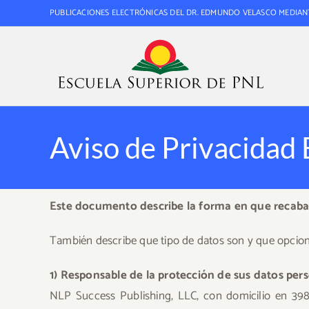
Saltar
PUBLICACIONES ELECTRÓNICAS DEL DR. EDMUNDO VELASCO MEDIAN
al
contenido
Aviso de Privacidad
Este documento describe la forma en que recaba
También describe que tipo de datos son y que opcione
1) Responsable de la protección de sus datos pers
NLP Success Publishing, LLC, con domicilio en 398